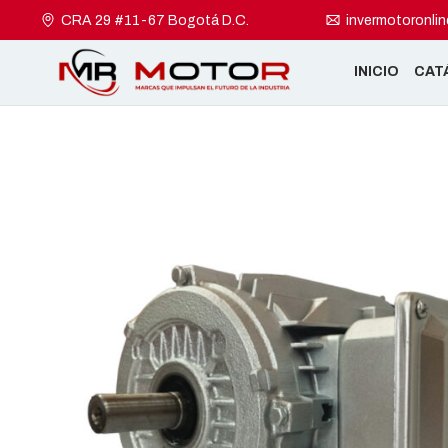
CRA 29 #11-67 Bogotá D.C.
invermotoronli
INICIO
CAT