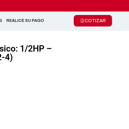
COTIZAR
G
REALICE SU PAGO
ásico: 1/2HP –
-4)