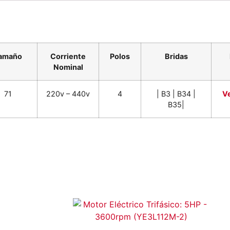
amaño
Corriente
Polos
Bridas
Nominal
71
220v – 440v
4
| B3 | B34 |
V
B35|