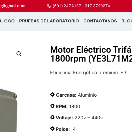
ne@gmail.com
(601) 2474187 - 317 3729274
ÁLOGO
PRUEBAS DE LABORATORIO
CONTACTANOS
BLO
Motor Eléctrico Trif
1800rpm (YE3L71M2
Eficiencia Energética premium IE3.
Carcasa:
Aluminio
RPM:
1800
Voltaje:
220v – 440v
Polos:
4