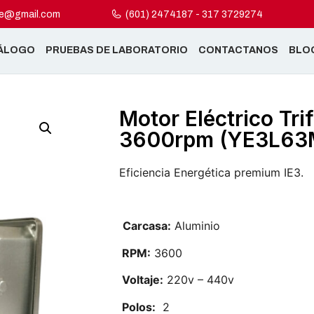
ne@gmail.com
(601) 2474187 - 317 3729274
ÁLOGO
PRUEBAS DE LABORATORIO
CONTACTANOS
BLO
Motor Eléctrico Tri
3600rpm (YE3L63
Eficiencia Energética premium IE3.
Carcasa:
Aluminio
RPM:
3600
Voltaje:
220v – 440v
Polos:
2