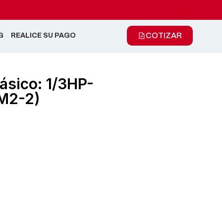
COTIZAR
G
REALICE SU PAGO
fásico: 1/3HP-
M2-2)