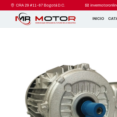
CRA 29 #11-67 Bogotá D.C.
invermotoronli
INICIO
CAT