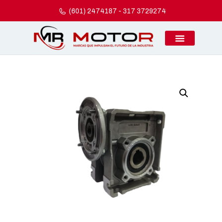
(601) 2474187 - 317 3729274